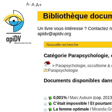
A-
A
A+
Bibliothèque docu
Un livre vous intéresse ? Contactez 
apidv@apidv.org
Nouvelle recherche
Catégorie Parapsychologie,
>
Parapsychologie, occultisme & 
Parapsychologie
Documents disponibles dans 
0,001%
/
Marc Auburn
(cop. 2013
C'était impossible ! Et pourtant
La femme optimale
/
Miranda Gr