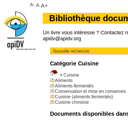
A-
A
A+
Bibliothèque docu
Un livre vous intéresse ? Contactez 
apidv@apidv.org
Nouvelle recherche
Catégorie Cuisine
>
Cuisine
Aliments
Aliments fermentés
Conservation et mise en conserves
Cuisine (aliments fermentés)
Cuisine chinoise
Documents disponibles dans 