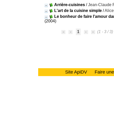
Arrière-cuisines
/
Jean-Claude 
L'art de la cuisine simple
/
Alic
Le bonheur de faire l'amour dan
(2004)
1
(1 - 3 / 3)
Site ApiDV
Faire un