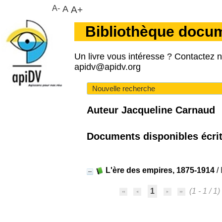
A-
A
A+
Bibliothèque docu
Un livre vous intéresse ? Contactez 
apidv@apidv.org
Nouvelle recherche
Auteur Jacqueline Carnaud
Documents disponibles écrits
L'ère des empires, 1875-1914
/
1
(1 - 1 / 1)