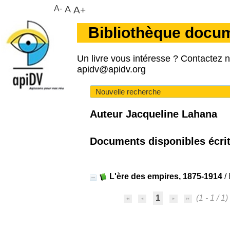
A-
A
A+
Bibliothèque docu
Un livre vous intéresse ? Contactez 
apidv@apidv.org
Nouvelle recherche
Auteur Jacqueline Lahana
Documents disponibles écrits
L'ère des empires, 1875-1914
/
1
(1 - 1 / 1)