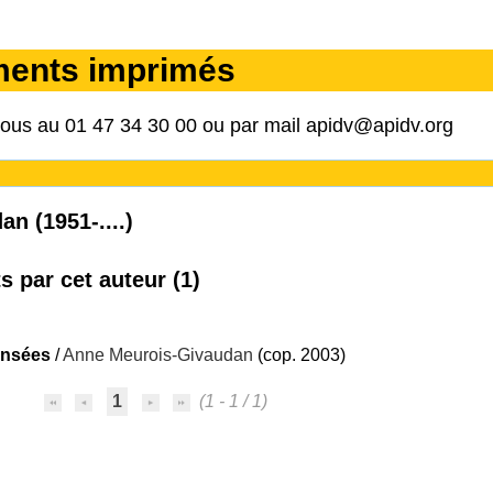
ments imprimés
nous au 01 47 34 30 00 ou par mail apidv@apidv.org
n (1951-....)
 par cet auteur (
1
)
ensées
/
Anne Meurois-Givaudan
(cop. 2003)
1
(1 - 1 / 1)