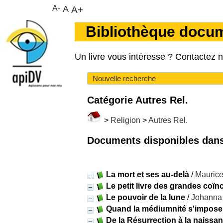
A-
A
A+
Bibliothèque docu
Un livre vous intéresse ? Contactez 
Nouvelle recherche
Catégorie Autres Rel.
>
Religion
>
Autres Rel.
Documents disponibles dans 
La mort et ses au-delà
/
Maurice
Le petit livre des grandes coï
Le pouvoir de la lune
/
Johanna
Quand la médiumnité s'impose.
De la Résurrection à la naissa