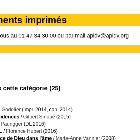
ments imprimés
nous au 01 47 34 30 00 ou par mail apidv@apidv.org
cette catégorie (
25
)
 Godelier
(impr. 2014, cop. 2014)
ncidences
/
Gilbert Sinoué
(2015)
 Paungger
(DL 2016)
.
/
Florence Hubert
(2016)
nce de Dieu dans l'âme
/
Marie-Anne Vannier
(2008)