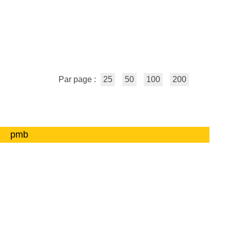
Par page :
25
50
100
200
pmb