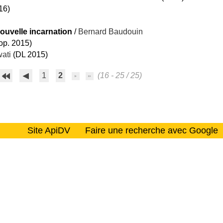
16)
ouvelle incarnation
/
Bernard Baudouin
op. 2015)
ati
(DL 2015)
1
2
(16 - 25 / 25)
Site ApiDV
Faire une recherche avec Google