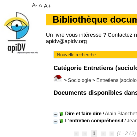
A-
A
A+
Bibliothèque docu
Un livre vous intéresse ? Contactez 
apidv@apidv.org
Nouvelle recherche
Catégorie Entretiens (sociol
>
Sociologie
>
Entretiens (sociolo
Documents disponibles dans 
Dire et faire dire
/
Alain Blanchet
L'entretien compréhensif
/
Jea
1
(1 - 2 / 2)