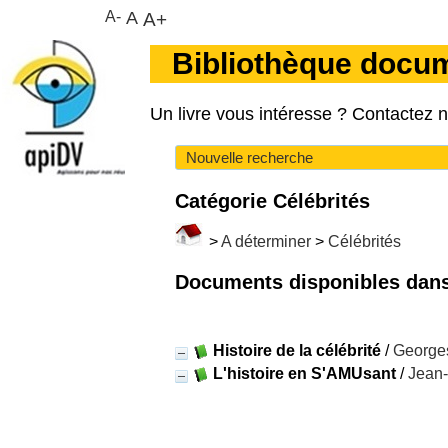
A-
A
A+
Bibliothèque docu
Un livre vous intéresse ? Contactez 
Nouvelle recherche
Catégorie Célébrités
>
A déterminer
>
Célébrités
Documents disponibles dans 
Histoire de la célébrité
/
George
L'histoire en S'AMUsant
/
Jean-