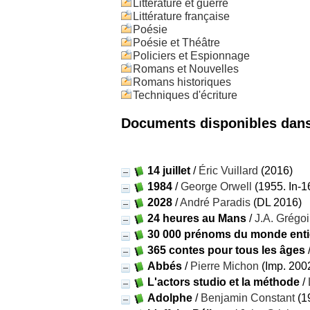
Littérature et guerre
Littérature française
Poésie
Poésie et Théâtre
Policiers et Espionnage
Romans et Nouvelles
Romans historiques
Techniques d'écriture
Documents disponibles dans 
14 juillet
/
Éric Vuillard
(2016)
1984
/
George Orwell
(1955. In-16,
2028
/
André Paradis
(DL 2016)
24 heures au Mans
/
J.A. Grégoi
30 000 prénoms du monde enti
365 contes pour tous les âges
Abbés
/
Pierre Michon
(Imp. 200
L'actors studio et la méthode
/
Adolphe
/
Benjamin Constant
(1