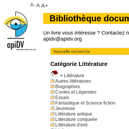
A-
A
A+
Bibliothèque docu
Un livre vous intéresse ? Contactez 
apidv@apidv.org
Nouvelle recherche
Catégorie Littérature
>
Littérature
Autres littératures
Biographies
Contes et Légendes
Essais
Fantastique et Science fiction
Jeunesse
Littérature antique
Littérature comparée
Littérature d'exil