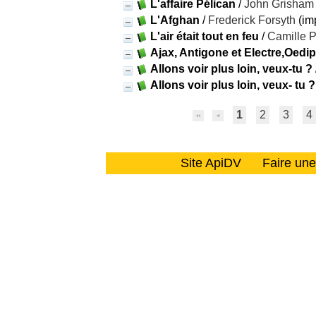
L'affaire Pélican
/
John Grisham
L'Afghan
/
Frederick Forsyth
(im
L'air était tout en feu
/
Camille 
Ajax, Antigone et Electre,Oedi
Allons voir plus loin, veux-tu ?
Allons voir plus loin, veux- tu ?
1
2
3
4
Site ApiDV
Faire un