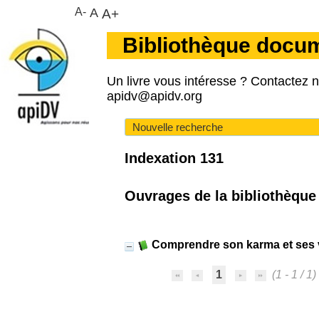
A-
A
A+
Bibliothèque docu
Un livre vous intéresse ? Contactez 
apidv@apidv.org
Nouvelle recherche
Indexation 131
Ouvrages de la bibliothèque 
Comprendre son karma et ses v
1
(1 - 1 / 1)