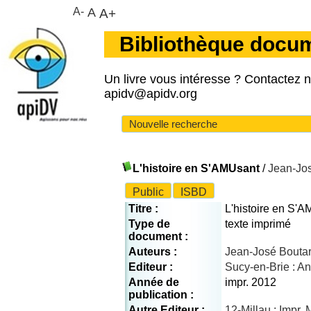
A-
A
A+
Bibliothèque docu
Un livre vous intéresse ? Contactez 
apidv@apidv.org
Nouvelle recherche
L'histoire en S'AMUsant
/
Jean-Jos
Public
ISBD
Titre :
L'histoire en S'
Type de
texte imprimé
document :
Auteurs :
Jean-José Boutari
Editeur :
Sucy-en-Brie : An
Année de
impr. 2012
publication :
Autre Editeur :
12-Millau : Impr.