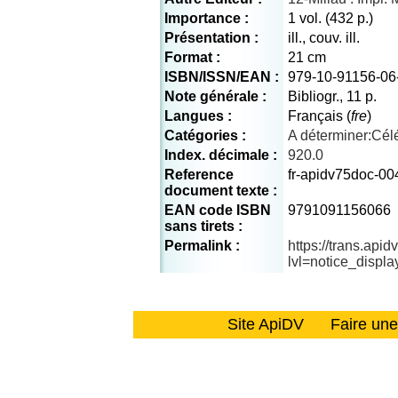
Importance :
1 vol. (432 p.)
Présentation :
ill., couv. ill.
Format :
21 cm
ISBN/ISSN/EAN :
979-10-91156-06
Note générale :
Bibliogr., 11 p.
Langues :
Français (
fre
)
Catégories :
A déterminer:Célé
Index. décimale :
920.0
Reference
fr-apidv75doc-00
document texte :
EAN code ISBN
9791091156066
sans tirets :
Permalink :
https://trans.api
lvl=notice_displ
Site ApiDV
Faire un