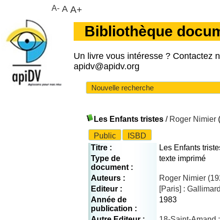
A-
A
A+
Bibliothèque docu
Un livre vous intéresse ? Contactez 
apidv@apidv.org
Nouvelle recherche
Les Enfants tristes
/
Roger Nimier
Public
ISBD
Titre :
Les Enfants triste
Type de
texte imprimé
document :
Auteurs :
Roger Nimier (19
Editeur :
[Paris] : Gallimar
Année de
1983
publication :
Autre Editeur :
18-Saint-Amand :