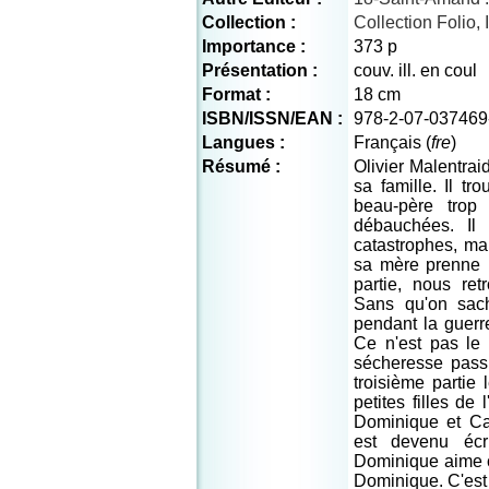
Collection :
Collection Folio
Importance :
373 p
Présentation :
couv. ill. en coul
Format :
18 cm
ISBN/ISSN/EAN :
978-2-07-037469
Langues :
Français (
fre
)
Résumé :
Olivier Malentrai
sa famille. Il t
beau-père trop 
débauchées. Il
catastrophes, ma
sa mère prenne 
partie, nous ret
Sans qu'on sach
pendant la guerre
Ce n'est pas le 
sécheresse passi
troisième partie
petites filles de 
Dominique et Cat
est devenu écr
Dominique aime c
Dominique. C'est 