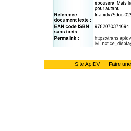
épousera. Mais l
pour autant.
Reference
fr-apidv75doc-02
document texte :
EAN code ISBN
9782070374694
sans tirets :
Permalink :
https://trans.api
lvl=notice_displ
Site ApiDV
Faire un