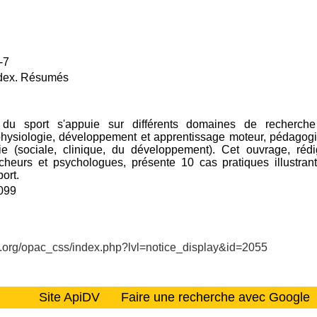
-7
Index. Résumés
 du sport s'appuie sur différents domaines de recherch
hysiologie, développement et apprentissage moteur, pédagogie,
ie (sociale, clinique, du développement). Cet ouvrage, réd
cheurs et psychologues, présente 10 cas pratiques illustra
port.
099
dv.org/opac_css/index.php?lvl=notice_display&id=2055
Site ApiDV
Faire une recherche avec Google