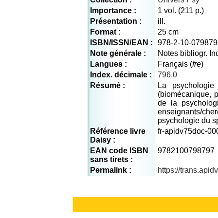
Importance :
1 vol. (211 p.)
Présentation :
ill.
Format :
25 cm
ISBN/ISSN/EAN :
978-2-10-079879
Note générale :
Notes bibliogr. 
Langues :
Français (
fre
)
Index. décimale :
796.0
Résumé :
La psychologie
(biomécanique, p
de la psycholog
enseignants/cher
psychologie du s
Référence livre
fr-apidv75doc-00
Daisy :
EAN code ISBN
9782100798797
sans tirets :
Permalink :
https://trans.api