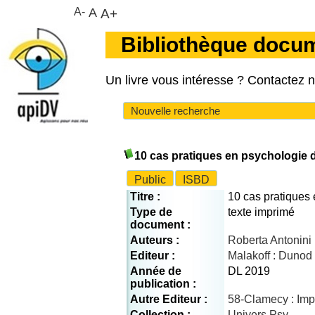
A-
A
A+
Bibliothèque docu
Un livre vous intéresse ? Contactez 
Nouvelle recherche
10 cas pratiques en psychologie 
Public
ISBD
Titre :
10 cas pratiques 
Type de
texte imprimé
document :
Auteurs :
Roberta Antonini P
Editeur :
Malakoff : Dunod
Année de
DL 2019
publication :
Autre Editeur :
58-Clamecy : Impr
Collection :
Univers Psy