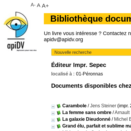
A-
A
A+
Bibliothèque docu
Un livre vous intéresse ? Contactez 
apidv@apidv.org
Nouvelle recherche
Éditeur Impr. Sepec
localisé à :
01-Péronnas
Documents disponibles chez 
Carambole
/
Jens Steiner
(impr.
La femme sans ombre
/
Arnault 
La galaxie Dieudonné
/
Michel B
Grand élu, parfait et sublime 