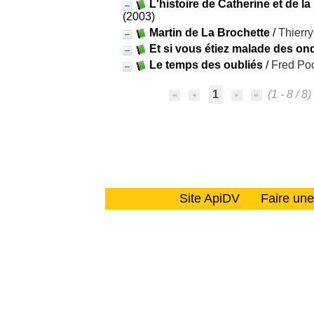
L'histoire de Catherine et de la
(2003)
Martin de La Brochette
/
Thierr
Et si vous étiez malade des on
Le temps des oubliés
/
Fred Po
1
(1 - 8 / 8)
Site ApiDV
Faire un