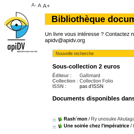
A-
A
A+
Bibliothèque docu
Un livre vous intéresse ? Contactez 
apidv@apidv.org
Nouvelle recherche
Sous-collection 2 euros
Éditeur :
Gallimard
Collection :
Collection Folio
ISSN :
pas d'ISSN
Documents disponibles dans 
Rash´mon
/
Ry unosuke Akutag
Une soirée chez l'impératrice
/