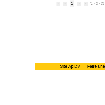
1
(1 - 2 / 2)
Site ApiDV
Faire un